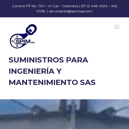
Carrera 17F No. T30 – 41 Cali - Colombia | (57-2) 448 0634 – 345
0108
|
servicliente@spimsas.com
SUMINISTROS PARA
INGENIERÍA Y
MANTENIMIENTO SAS