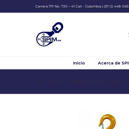
Carrera 17F No. T30 – 41 Cali - Colombia | (57-2) 448 06
Inicio
Acerca de SP
Home
/
Sistema Izaje
/
DIFERENCIAL MANUAL DE PALANCA