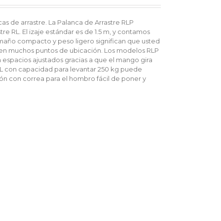
paper
adblock
help
chrome
me
extension
s de arrastre. La Palanca de Arrastre RLP
write
download
re RL. El izaje estándar es de 1.5 m, y contamos
my
adblock
amaño compacto y peso ligero significan que usted
essay
chrome
to en muchos puntos de ubicación. Los modelos RLP
best
extension
 espacios ajustados gracias a que el mango gira
custom
free
RL con capacidad para levantar 250 kg puede
writing
download
urón con correa para el hombro fácil de poner y
write
adblock
my
chrome
paper
free
essay
adblock
writing
chrome
service
free
thesis
download
writer
adblock
university
chrome
essay
windows
writing
adblock
essay
commercial
writing
adblock
service
di
writing
chrome