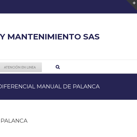
 Y MANTENIMIENTO SAS
ATENCIÓN EN LINEA
DIFERENCIAL MANUAL DE PALANCA
essay
 PALANCA
ad
writer
blocking
custom
software