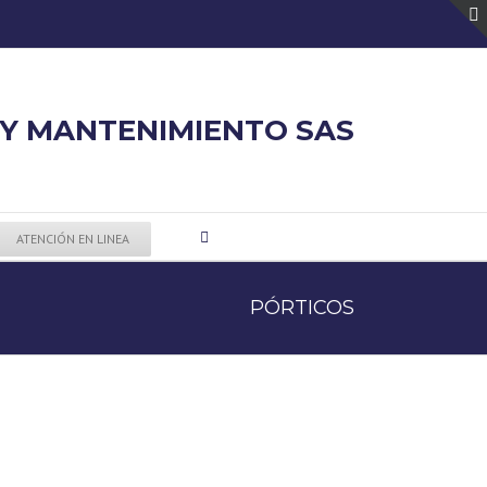
 Y MANTENIMIENTO SAS
ATENCIÓN EN LINEA
PÓRTICOS
essay
ad
writer
blocking
custom
software