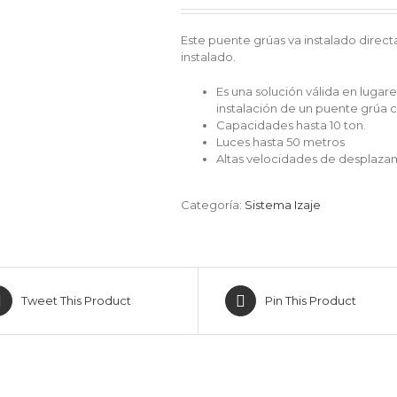
Este puente grúas va instalado direc
instalado.
Es una solución válida en luga
instalación de un puente grúa 
Capacidades hasta 10 ton.
Luces hasta 50 metros
Altas velocidades de desplaza
Categoría:
Sistema Izaje
Tweet This Product
Pin This Product
CATEGORÍAS DE PRODUCTOS