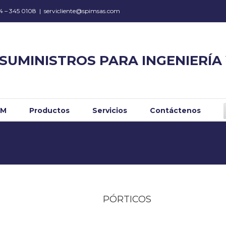
34 – 345 0108
|
servicliente@spimsas.com
SUMINISTROS PARA INGENIERÍA
IM
Productos
Servicios
Contáctenos
PÓRTICOS