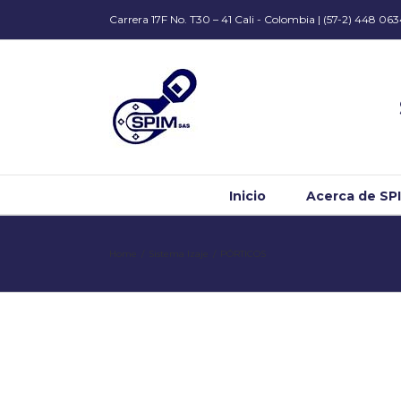
Carrera 17F No. T30 – 41 Cali - Colombia | (57-2) 448 06
Inicio
Acerca de SP
Home
/
Sistema Izaje
/
PÓRTICOS