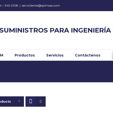
34 – 345 0108
|
servicliente@spimsas.com
SUMINISTROS PARA INGENIERÍA
IM
Productos
Servicios
Contáctenos
oducts