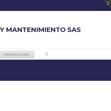
 Y MANTENIMIENTO SAS
ATENCIÓN EN LINEA
essay
ad
writer
blocking
custom
software