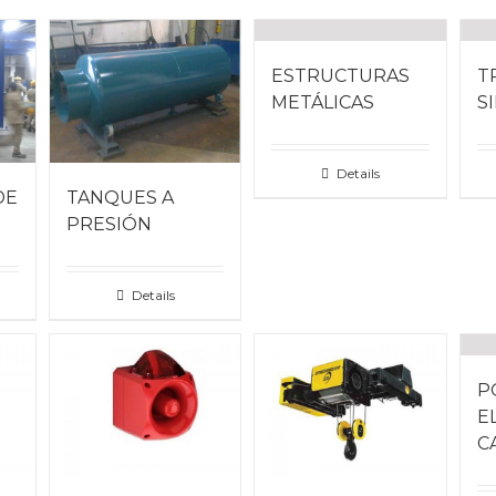
ESTRUCTURAS
T
METÁLICAS
S
Details
DE
TANQUES A
PRESIÓN
Details
P
E
C