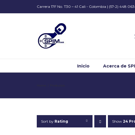
Carrera 17F No. T30 – 41 Cali - Colombia | (57-2) 448 06
Inicio
Acerca de SP
Home
/
Productos
Sort by
Rating
Show
24 Pr