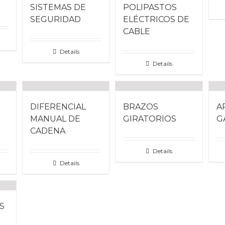
SISTEMAS DE
POLIPASTOS
SEGURIDAD
ELÉCTRICOS DE
CABLE
Details
Details
DIFERENCIAL
BRAZOS
A
MANUAL DE
GIRATORIOS
G
CADENA
Details
CATEGORÍAS DE PRODUCTOS
Details
Sistema Izaje
Fabricación de equipos
S